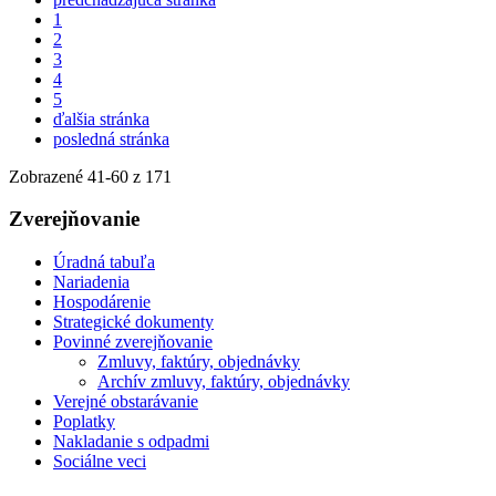
1
2
3
4
5
ďalšia stránka
posledná stránka
Zobrazené
41
-
60
z 171
Zverejňovanie
Úradná tabuľa
Nariadenia
Hospodárenie
Strategické dokumenty
Povinné zverejňovanie
Zmluvy, faktúry, objednávky
Archív zmluvy, faktúry, objednávky
Verejné obstarávanie
Poplatky
Nakladanie s odpadmi
Sociálne veci