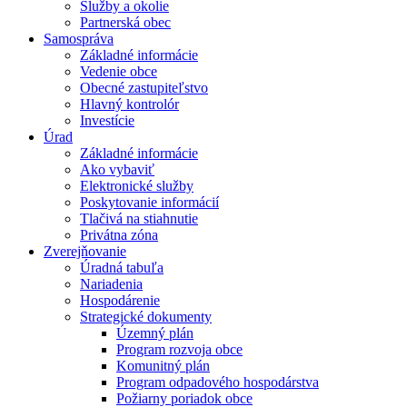
Služby a okolie
Partnerská obec
Samospráva
Základné informácie
Vedenie obce
Obecné zastupiteľstvo
Hlavný kontrolór
Investície
Úrad
Základné informácie
Ako vybaviť
Elektronické služby
Poskytovanie informácií
Tlačivá na stiahnutie
Privátna zóna
Zverejňovanie
Úradná tabuľa
Nariadenia
Hospodárenie
Strategické dokumenty
Územný plán
Program rozvoja obce
Komunitný plán
Program odpadového hospodárstva
Požiarny poriadok obce