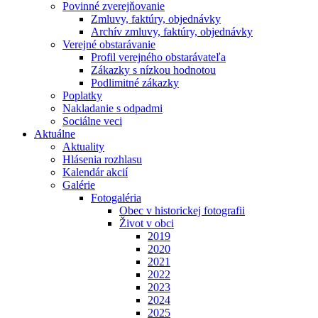
Povinné zverejňovanie
Zmluvy, faktúry, objednávky
Archív zmluvy, faktúry, objednávky
Verejné obstarávanie
Profil verejného obstarávateľa
Zákazky s nízkou hodnotou
Podlimitné zákazky
Poplatky
Nakladanie s odpadmi
Sociálne veci
Aktuálne
Aktuality
Hlásenia rozhlasu
Kalendár akcií
Galérie
Fotogaléria
Obec v historickej fotografii
Život v obci
2019
2020
2021
2022
2023
2024
2025