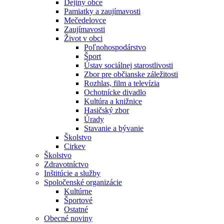
Dejiny obce
Pamiatky a zaujímavosti
Mečedelovce
Zaujímavosti
Život v obci
Poľnohospodárstvo
Šport
Ústav sociálnej starostlivosti
Zbor pre občianske záležitosti
Rozhlas, film a televízia
Ochotnícke divadlo
Kultúra a knižnice
Hasičský zbor
Úrady
Stavanie a bývanie
Školstvo
Cirkev
Školstvo
Zdravotníctvo
Inštitúcie a služby
Spoločenské organizácie
Kultúrne
Športové
Ostatné
Obecné noviny