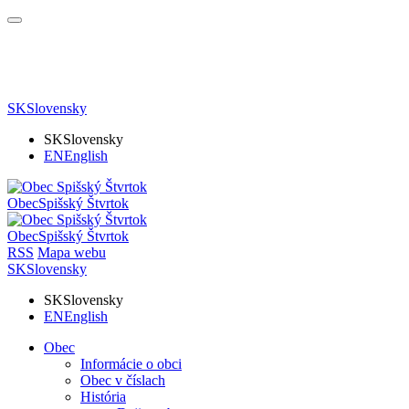
SK
Slovensky
SK
Slovensky
EN
English
Obec
Spišský Štvrtok
Obec
Spišský Štvrtok
RSS
Mapa webu
SK
Slovensky
SK
Slovensky
EN
English
Obec
Informácie o obci
Obec v číslach
História