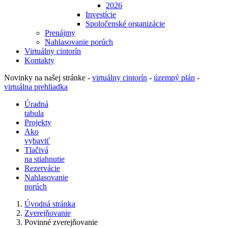
2026
Investície
Spoločenské organizácie
Prenájmy
Nahlasovanie porúch
Virtuálny cintorín
Kontakty
Novinky na našej stránke -
virtuálny cintorín
-
územný plán
-
virtuálna prehliadka
Úradná
tabula
Projekty
Ako
vybaviť
Tlačivá
na stiahnutie
Rezervácie
Nahlasovanie
porúch
Úvodná stránka
Zverejňovanie
Povinné zverejňovanie