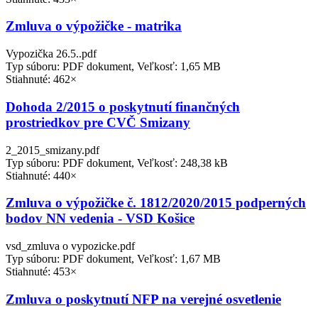
Zmluva o výpožičke - matrika
Vypozička 26.5..pdf
Typ súboru: PDF dokument, Veľkosť: 1,65 MB
Stiahnuté: 462×
Dohoda 2/2015 o poskytnutí finančných
prostriedkov pre CVČ Smizany
2_2015_smizany.pdf
Typ súboru: PDF dokument, Veľkosť: 248,38 kB
Stiahnuté: 440×
Zmluva o výpožičke č. 1812/2020/2015 podperných
bodov NN vedenia - VSD Košice
vsd_zmluva o vypozicke.pdf
Typ súboru: PDF dokument, Veľkosť: 1,67 MB
Stiahnuté: 453×
Zmluva o poskytnutí NFP na verejné osvetlenie