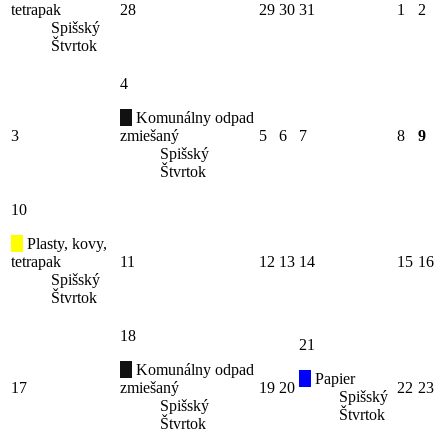
tetrapak
28
29
30
31
1
2
Spišský
Štvrtok
4
Komunálny odpad
3
zmiešaný
5
6
7
8
9
Spišský
Štvrtok
10
Plasty, kovy,
tetrapak
11
12
13
14
15
16
Spišský
Štvrtok
18
21
Komunálny odpad
Papier
17
zmiešaný
19
20
22
23
Spišský
Spišský
Štvrtok
Štvrtok