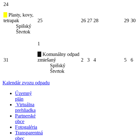
24
Plasty, kovy,
tetrapak
25
26
27
28
29
30
Spišský
Štvrtok
1
Komunálny odpad
31
zmiešaný
2
3
4
5
6
Spišský
Štvrtok
Kalendár zvozu odpadu
Územný
plán
Virtuálna
prehliadka
Partnerské
obce
Fotogaléria
Transparentná
obec