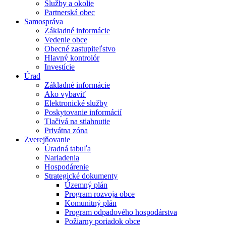
Služby a okolie
Partnerská obec
Samospráva
Základné informácie
Vedenie obce
Obecné zastupiteľstvo
Hlavný kontrolór
Investície
Úrad
Základné informácie
Ako vybaviť
Elektronické služby
Poskytovanie informácií
Tlačivá na stiahnutie
Privátna zóna
Zverejňovanie
Úradná tabuľa
Nariadenia
Hospodárenie
Strategické dokumenty
Územný plán
Program rozvoja obce
Komunitný plán
Program odpadového hospodárstva
Požiarny poriadok obce