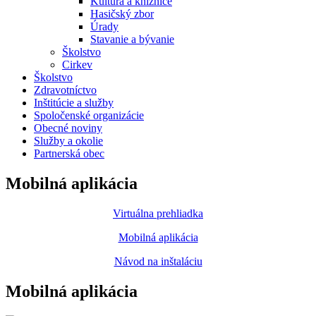
Kultúra a knižnice
Hasičský zbor
Úrady
Stavanie a bývanie
Školstvo
Cirkev
Školstvo
Zdravotníctvo
Inštitúcie a služby
Spoločenské organizácie
Obecné noviny
Služby a okolie
Partnerská obec
Mobilná aplikácia
Virtuálna prehliadka
Mobilná aplikácia
Návod na inštaláciu
Mobilná aplikácia