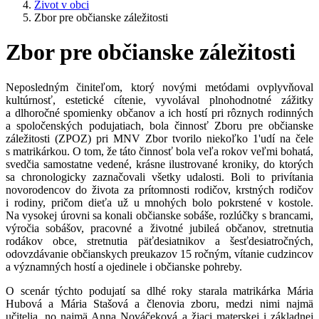
Život v obci
Zbor pre občianske záležitosti
Zbor pre občianske záležitosti
Neposledným činiteľom, ktorý novými metódami ovplyvňoval
kultúrnosť, estetické cítenie, vyvolával plnohodnotné zážitky
a dlhoročné spomienky občanov a ich hostí pri rôznych rodinných
a spoločenských podujatiach, bola činnosť Zboru pre občianske
záležitosti (ZPOZ) pri MNV Zbor tvorilo niekoľko 1'udí na čele
s matrikárkou. O tom, že táto činnosť bola veľa rokov veľmi bohatá,
svedčia samostatne vedené, krásne ilustrované kroniky, do ktorých
sa chronologicky zaznačovali všetky udalosti. Boli to privítania
novorodencov do života za prítomnosti rodičov, krstných rodičov
i rodiny, pričom dieťa už u mnohých bolo pokrstené v kostole.
Na vysokej úrovni sa konali občianske sobáše, rozlúčky s brancami,
výročia sobášov, pracovné a životné jubileá občanov, stretnutia
rodákov obce, stretnutia päťdesiatnikov a šesťdesiatročných,
odovzdávanie občianskych preukazov 15 ročným, vítanie cudzincov
a významných hostí a ojedinele i občianske pohreby.
O scenár týchto podujatí sa dlhé roky starala matrikárka Mária
Hubová a Mária Stašová a členovia zboru, medzi nimi najmä
učitelia, no najmä Anna Nováčeková a žiaci materskej i základnej