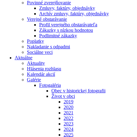
Povinné zverejňovanie
Zmluvy, faktúry, objednávky
Archív zmluvy, faktúry, objednávky
Verejné obstarávanie
Profil verejného obstarávateľa
Zákazky s nízkou hodnotou
Podlimitné zákazky
Poplatky
Nakladanie s odpadmi
Sociálne veci
Aktuálne
Aktuality
Hlásenia rozhlasu
Kalendár akcií
Galérie
Fotogaléria
Obec v historickej fotografii
Život v obci
2019
2020
2021
2022
2023
2024
2025