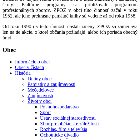
školy. Kultúrne programy sa približovali programom
profesionálnych zborov. ZPOZ v obci túto činnosť začal v roku
1952, ale jeho prekrásne pamätné knihy sú vedené až od roku 1958.
Od roku 1990 i v tejto činnosti nastali zmeny. ZPOZ sa zameriava
len na tie akcie, o ktoré občania požiadajú, alebo ich poriada obecný
úrad.
Obec
Informácie o obci
Obec v číslach
História
Dejiny obce
Pamiatky a zaujímavosti
Mečedelovce
Zaujímavosti
Život v obci
Poľnohospodárstvo
Šport
Ústav sociálnej starostlivosti
Zbor pre občianske záležitosti
Rozhlas, film a televízia
Ochotnícke divadlo