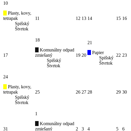
10
Plasty, kovy,
tetrapak
11
12
13
14
15
16
Spišský
Štvrtok
18
21
Komunálny odpad
Papier
17
zmiešaný
19
20
22
23
Spišský
Spišský
Štvrtok
Štvrtok
24
Plasty, kovy,
tetrapak
25
26
27
28
29
30
Spišský
Štvrtok
1
Komunálny odpad
31
zmiešaný
2
3
4
5
6