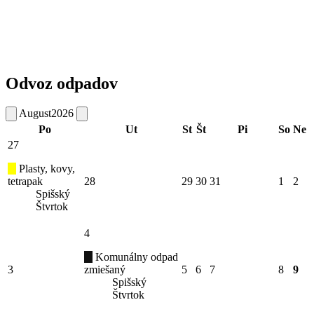
Odvoz odpadov
August
2026
Po
Ut
St
Št
Pi
So
Ne
27
Plasty, kovy,
tetrapak
28
29
30
31
1
2
Spišský
Štvrtok
4
Komunálny odpad
3
zmiešaný
5
6
7
8
9
Spišský
Štvrtok