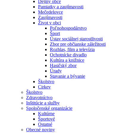
Dejiny obce
Pamiatky a zaujímavosti
Mečedelovce
Zaujímavosti
Život v obci
Poľnohospodárstvo
Šport
Ústav sociálnej starostlivosti
Zbor pre občianske záležitosti
Rozhlas, film a televízia
Ochotnícke divadlo
Kultúra a knižnice
Hasičský zbor
Úrady
Stavanie a bývanie
Školstvo
Cirkev
Školstvo
Zdravotníctvo
Inštitúcie a služby
Spoločenské organizácie
Kultúrne
Športové
Ostatné
Obecné noviny