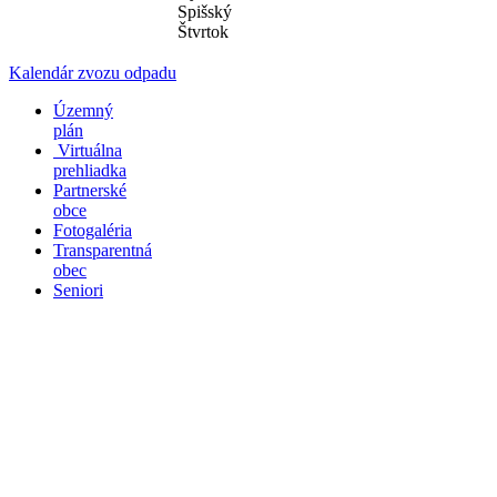
Spišský
Štvrtok
Kalendár zvozu odpadu
Územný
plán
Virtuálna
prehliadka
Partnerské
obce
Fotogaléria
Transparentná
obec
Seniori