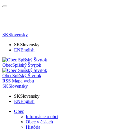
SK
Slovensky
SK
Slovensky
EN
English
Obec
Spišský Štvrtok
Obec
Spišský Štvrtok
RSS
Mapa webu
SK
Slovensky
SK
Slovensky
EN
English
Obec
Informácie o obci
Obec v číslach
História