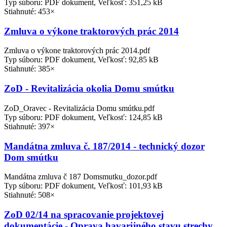
Typ súboru: PDF dokument, Veľkosť: 351,25 kB
Stiahnuté: 453×
Zmluva o výkone traktorových prác 2014
Zmluva o výkone traktorových prác 2014.pdf
Typ súboru: PDF dokument, Veľkosť: 92,85 kB
Stiahnuté: 385×
ZoD - Revitalizácia okolia Domu smútku
ZoD_Oravec - Revitalizácia Domu smútku.pdf
Typ súboru: PDF dokument, Veľkosť: 124,85 kB
Stiahnuté: 397×
Mandátna zmluva č. 187/2014 - technický dozor
Dom smútku
Mandátna zmluva č 187 Domsmutku_dozor.pdf
Typ súboru: PDF dokument, Veľkosť: 101,93 kB
Stiahnuté: 508×
ZoD 02/14 na spracovanie projektovej
dokumentácie - Oprava havarijného stavu strechy