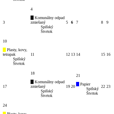
4
Komunálny odpad
3
zmiešaný
5
6
7
8
9
Spišský
Štvrtok
10
Plasty, kovy,
tetrapak
11
12
13
14
15
16
Spišský
Štvrtok
18
21
Komunálny odpad
Papier
17
zmiešaný
19
20
22
23
Spišský
Spišský
Štvrtok
Štvrtok
24
Plasty, kovy,