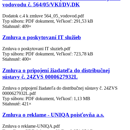
vodovodu č. 564/05/VKI/DV,DK
Dodatok c.4 k zmluve 564_05_vodovod.pdf
Typ súboru: PDF dokument, Veľkosť: 291,53 kB
Stiahnuté: 409×
Zmluva o poskytovaní IT služieb
Zmluva o poskytovani IT sluzieb.pdf
Typ súboru: PDF dokument, Veľkosť: 723,78 kB
Stiahnuté: 400×
Zmluva o pripojení žiadateľa do distribučnej
sústavy č. 24ZVS 0000627932L
Zmluva o pripojení žiadateľa do distribučnej sústavy č. 24ZVS
0000627932L.pdf
Typ súboru: PDF dokument, Veľkosť: 1,13 MB
Stiahnuté: 421×
Zmluva o reklame - UNIQA poisťovňa a.s.
Zmluva o reklame-UNIQA.pdf