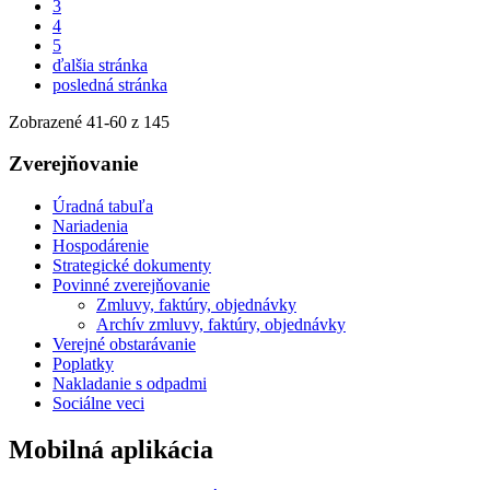
3
4
5
ďalšia stránka
posledná stránka
Zobrazené
41
-
60
z 145
Zverejňovanie
Úradná tabuľa
Nariadenia
Hospodárenie
Strategické dokumenty
Povinné zverejňovanie
Zmluvy, faktúry, objednávky
Archív zmluvy, faktúry, objednávky
Verejné obstarávanie
Poplatky
Nakladanie s odpadmi
Sociálne veci
Mobilná aplikácia