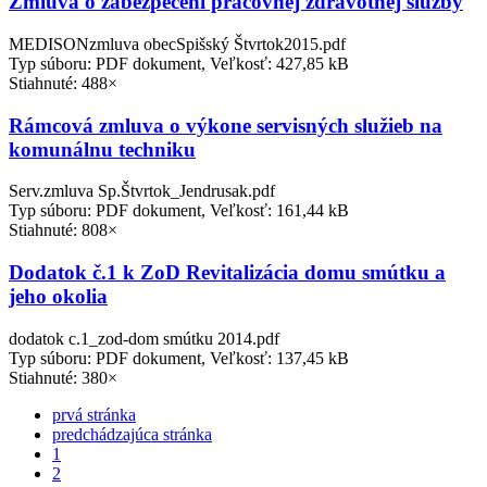
Zmluva o zabezpečení pracovnej zdravotnej služby
MEDISONzmluva obecSpišský Štvrtok2015.pdf
Typ súboru: PDF dokument, Veľkosť: 427,85 kB
Stiahnuté: 488×
Rámcová zmluva o výkone servisných služieb na
komunálnu techniku
Serv.zmluva Sp.Štvrtok_Jendrusak.pdf
Typ súboru: PDF dokument, Veľkosť: 161,44 kB
Stiahnuté: 808×
Dodatok č.1 k ZoD Revitalizácia domu smútku a
jeho okolia
dodatok c.1_zod-dom smútku 2014.pdf
Typ súboru: PDF dokument, Veľkosť: 137,45 kB
Stiahnuté: 380×
prvá stránka
predchádzajúca stránka
1
2