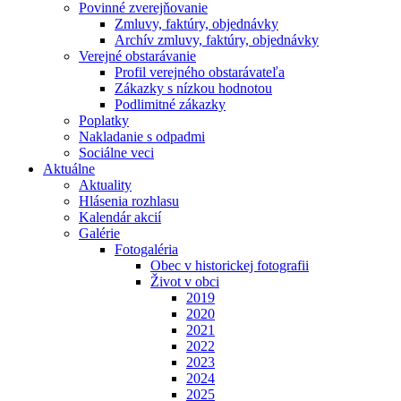
Povinné zverejňovanie
Zmluvy, faktúry, objednávky
Archív zmluvy, faktúry, objednávky
Verejné obstarávanie
Profil verejného obstarávateľa
Zákazky s nízkou hodnotou
Podlimitné zákazky
Poplatky
Nakladanie s odpadmi
Sociálne veci
Aktuálne
Aktuality
Hlásenia rozhlasu
Kalendár akcií
Galérie
Fotogaléria
Obec v historickej fotografii
Život v obci
2019
2020
2021
2022
2023
2024
2025