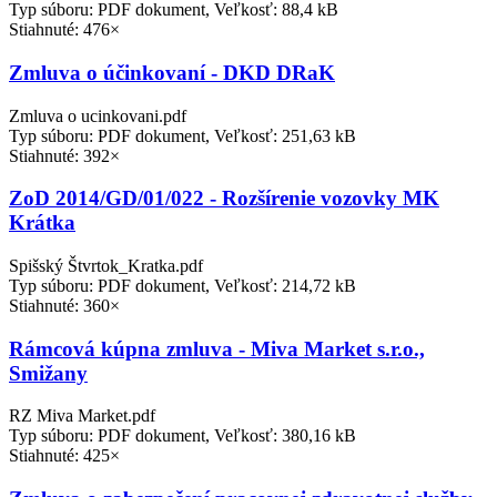
Typ súboru: PDF dokument, Veľkosť: 88,4 kB
Stiahnuté: 476×
Zmluva o účinkovaní - DKD DRaK
Zmluva o ucinkovani.pdf
Typ súboru: PDF dokument, Veľkosť: 251,63 kB
Stiahnuté: 392×
ZoD 2014/GD/01/022 - Rozšírenie vozovky MK
Krátka
Spišský Štvrtok_Kratka.pdf
Typ súboru: PDF dokument, Veľkosť: 214,72 kB
Stiahnuté: 360×
Rámcová kúpna zmluva - Miva Market s.r.o.,
Smižany
RZ Miva Market.pdf
Typ súboru: PDF dokument, Veľkosť: 380,16 kB
Stiahnuté: 425×