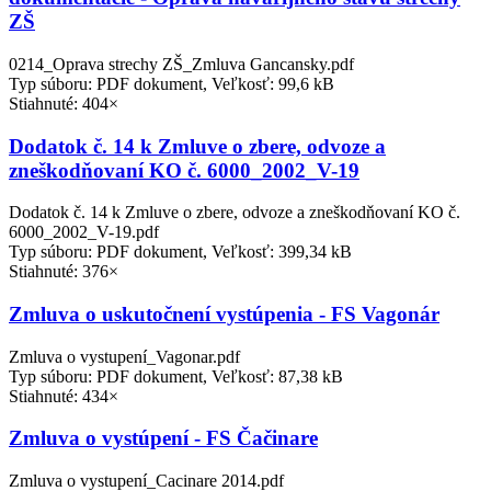
ZŠ
0214_Oprava strechy ZŠ_Zmluva Gancansky.pdf
Typ súboru: PDF dokument, Veľkosť: 99,6 kB
Stiahnuté: 404×
Dodatok č. 14 k Zmluve o zbere, odvoze a
zneškodňovaní KO č. 6000_2002_V-19
Dodatok č. 14 k Zmluve o zbere, odvoze a zneškodňovaní KO č.
6000_2002_V-19.pdf
Typ súboru: PDF dokument, Veľkosť: 399,34 kB
Stiahnuté: 376×
Zmluva o uskutočnení vystúpenia - FS Vagonár
Zmluva o vystupení_Vagonar.pdf
Typ súboru: PDF dokument, Veľkosť: 87,38 kB
Stiahnuté: 434×
Zmluva o vystúpení - FS Čačinare
Zmluva o vystupení_Cacinare 2014.pdf