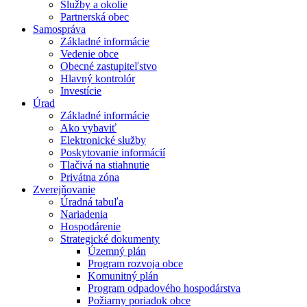
Služby a okolie
Partnerská obec
Samospráva
Základné informácie
Vedenie obce
Obecné zastupiteľstvo
Hlavný kontrolór
Investície
Úrad
Základné informácie
Ako vybaviť
Elektronické služby
Poskytovanie informácií
Tlačivá na stiahnutie
Privátna zóna
Zverejňovanie
Úradná tabuľa
Nariadenia
Hospodárenie
Strategické dokumenty
Územný plán
Program rozvoja obce
Komunitný plán
Program odpadového hospodárstva
Požiarny poriadok obce