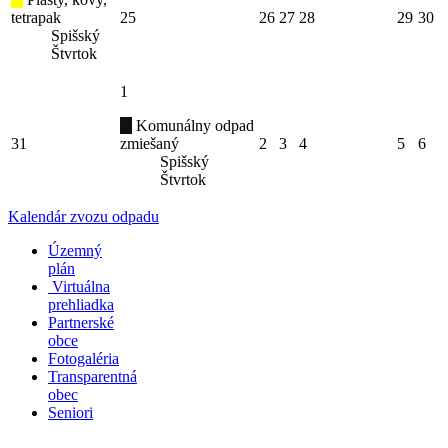
tetrapak
25
26
27
28
29
30
Spišský
Štvrtok
1
Komunálny odpad
31
zmiešaný
2
3
4
5
6
Spišský
Štvrtok
Kalendár zvozu odpadu
Územný
plán
Virtuálna
prehliadka
Partnerské
obce
Fotogaléria
Transparentná
obec
Seniori