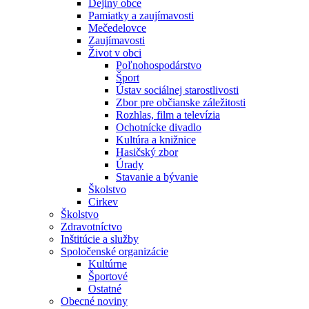
Dejiny obce
Pamiatky a zaujímavosti
Mečedelovce
Zaujímavosti
Život v obci
Poľnohospodárstvo
Šport
Ústav sociálnej starostlivosti
Zbor pre občianske záležitosti
Rozhlas, film a televízia
Ochotnícke divadlo
Kultúra a knižnice
Hasičský zbor
Úrady
Stavanie a bývanie
Školstvo
Cirkev
Školstvo
Zdravotníctvo
Inštitúcie a služby
Spoločenské organizácie
Kultúrne
Športové
Ostatné
Obecné noviny