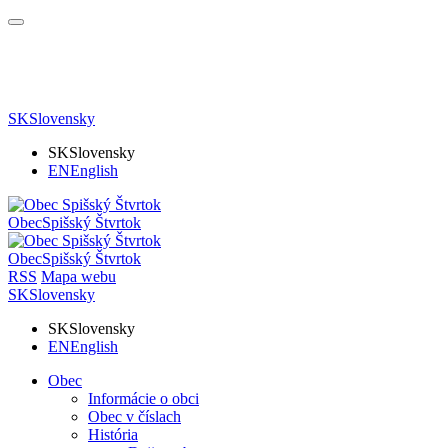
SK
Slovensky
SK
Slovensky
EN
English
Obec
Spišský Štvrtok
Obec
Spišský Štvrtok
RSS
Mapa webu
SK
Slovensky
SK
Slovensky
EN
English
Obec
Informácie o obci
Obec v číslach
História