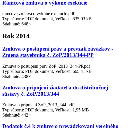
Rámcová zmluva o výkone exekúcie
ramcova zmluva o vykone exekucie.pdf
Typ súboru: PDF dokument, Veľkosť: 835,03 kB
Stiahnuté: 648×
Rok 2014
Zmluva o postupení práv a prevzatí záväzkov -
Zmena stavebníka č. ZoP/2013/344-PP
Zmluva o postupeni prav ZoP_2013_344-PP.pdf
Typ súboru: PDF dokument, Veľkosť: 665,41 kB
Stiahnuté: 438×
Zmluva o pripojení žiadateľa do distribučnej
sústavy č. ZoP/2013/344
Zmluva o pripojeni ZoP_2013_344.pdf
Typ súboru: PDF dokument, Veľkosť: 1,95 MB
Stiahnuté: 442×
Dodatok č.4 k zmluve o prevádzkovaní verejného