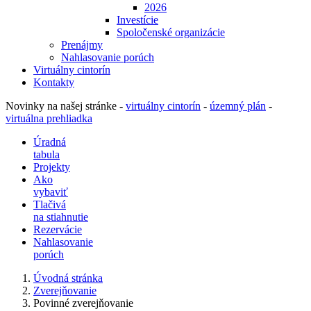
2026
Investície
Spoločenské organizácie
Prenájmy
Nahlasovanie porúch
Virtuálny cintorín
Kontakty
Novinky na našej stránke -
virtuálny cintorín
-
územný plán
-
virtuálna prehliadka
Úradná
tabula
Projekty
Ako
vybaviť
Tlačivá
na stiahnutie
Rezervácie
Nahlasovanie
porúch
Úvodná stránka
Zverejňovanie
Povinné zverejňovanie