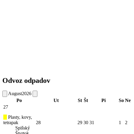
Odvoz odpadov
August
2026
Po
Ut
St
Št
Pi
So
Ne
27
Plasty, kovy,
tetrapak
28
29
30
31
1
2
Spišský
Štvrtok