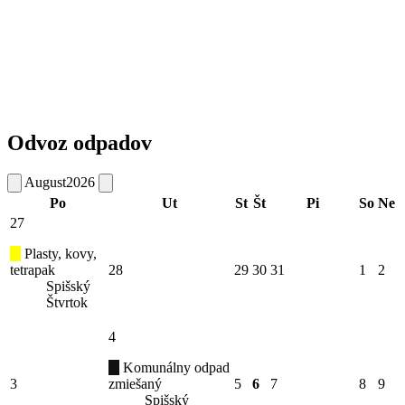
Odvoz odpadov
August
2026
Po
Ut
St
Št
Pi
So
Ne
27
Plasty, kovy,
tetrapak
28
29
30
31
1
2
Spišský
Štvrtok
4
Komunálny odpad
3
zmiešaný
5
6
7
8
9
Spišský