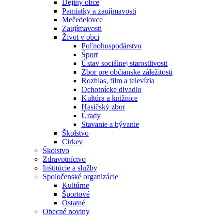
Dejiny obce
Pamiatky a zaujímavosti
Mečedelovce
Zaujímavosti
Život v obci
Poľnohospodárstvo
Šport
Ústav sociálnej starostlivosti
Zbor pre občianske záležitosti
Rozhlas, film a televízia
Ochotnícke divadlo
Kultúra a knižnice
Hasičský zbor
Úrady
Stavanie a bývanie
Školstvo
Cirkev
Školstvo
Zdravotníctvo
Inštitúcie a služby
Spoločenské organizácie
Kultúrne
Športové
Ostatné
Obecné noviny