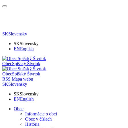
SK
Slovensky
SK
Slovensky
EN
English
Obec
Spišský Štvrtok
Obec
Spišský Štvrtok
RSS
Mapa webu
SK
Slovensky
SK
Slovensky
EN
English
Obec
Informácie o obci
Obec v číslach
História