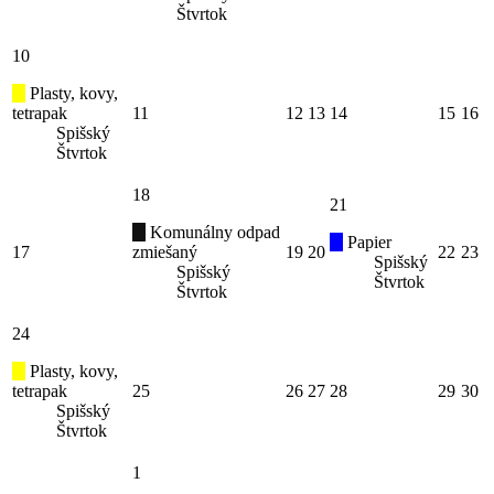
Štvrtok
10
Plasty, kovy,
tetrapak
11
12
13
14
15
16
Spišský
Štvrtok
18
21
Komunálny odpad
Papier
17
zmiešaný
19
20
22
23
Spišský
Spišský
Štvrtok
Štvrtok
24
Plasty, kovy,
tetrapak
25
26
27
28
29
30
Spišský
Štvrtok
1