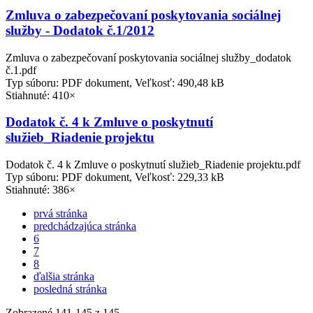
Zmluva o zabezpečovaní poskytovania sociálnej
služby - Dodatok č.1/2012
Zmluva o zabezpečovaní poskytovania sociálnej služby_dodatok
č.1.pdf
Typ súboru: PDF dokument, Veľkosť: 490,48 kB
Stiahnuté: 410×
Dodatok č. 4 k Zmluve o poskytnutí
služieb_Riadenie projektu
Dodatok č. 4 k Zmluve o poskytnutí služieb_Riadenie projektu.pdf
Typ súboru: PDF dokument, Veľkosť: 229,33 kB
Stiahnuté: 386×
prvá stránka
predchádzajúca stránka
6
7
8
ďalšia stránka
posledná stránka
Zobrazené
141
-
145
z 145