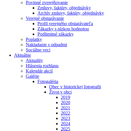
Povinné zverejňovanie
Zmluvy, faktúry, objednávky
Archív zmluvy, faktúry, objednávky
Verejné obstarávanie
Profil verejného obstarávateľa
Zákazky s nízkou hodnotou
Podlimitné zákazky
Poplatky
Nakladanie s odpadmi
Sociálne veci
Aktuálne
Aktuality
Hlásenia rozhlasu
Kalendár akcií
Galérie
Fotogaléria
Obec v historickej fotografii
Život v obci
2019
2020
2021
2022
2023
2024
2025