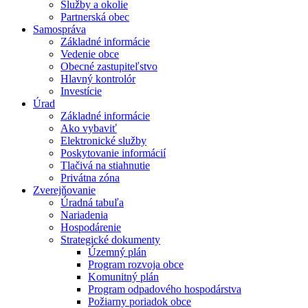
Služby a okolie
Partnerská obec
Samospráva
Základné informácie
Vedenie obce
Obecné zastupiteľstvo
Hlavný kontrolór
Investície
Úrad
Základné informácie
Ako vybaviť
Elektronické služby
Poskytovanie informácií
Tlačivá na stiahnutie
Privátna zóna
Zverejňovanie
Úradná tabuľa
Nariadenia
Hospodárenie
Strategické dokumenty
Územný plán
Program rozvoja obce
Komunitný plán
Program odpadového hospodárstva
Požiarny poriadok obce