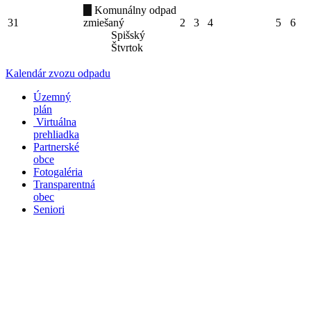
Komunálny odpad
31
zmiešaný
2
3
4
5
6
Spišský
Štvrtok
Kalendár zvozu odpadu
Územný
plán
Virtuálna
prehliadka
Partnerské
obce
Fotogaléria
Transparentná
obec
Seniori