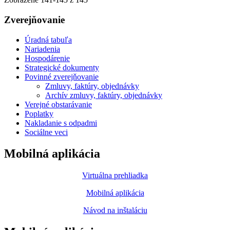
Zverejňovanie
Úradná tabuľa
Nariadenia
Hospodárenie
Strategické dokumenty
Povinné zverejňovanie
Zmluvy, faktúry, objednávky
Archív zmluvy, faktúry, objednávky
Verejné obstarávanie
Poplatky
Nakladanie s odpadmi
Sociálne veci
Mobilná aplikácia
Virtuálna prehliadka
Mobilná aplikácia
Návod na inštaláciu