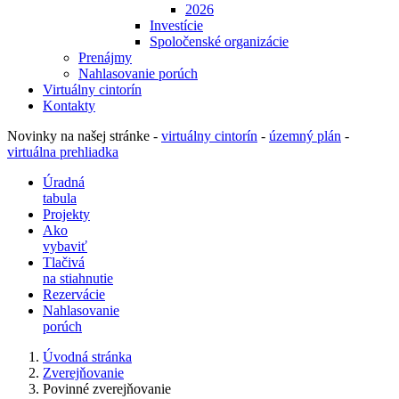
2026
Investície
Spoločenské organizácie
Prenájmy
Nahlasovanie porúch
Virtuálny cintorín
Kontakty
Novinky na našej stránke -
virtuálny cintorín
-
územný plán
-
virtuálna prehliadka
Úradná
tabula
Projekty
Ako
vybaviť
Tlačivá
na stiahnutie
Rezervácie
Nahlasovanie
porúch
Úvodná stránka
Zverejňovanie
Povinné zverejňovanie