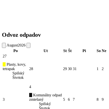
Odvoz odpadov
August
2026
Po
Ut
St
Št
Pi
So
Ne
27
Plasty, kovy,
tetrapak
28
29
30
31
1
2
Spišský
Štvrtok
4
Komunálny odpad
3
zmiešaný
5
6
7
8
9
Spišský
Štvrtok