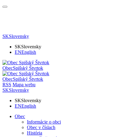
SK
Slovensky
SK
Slovensky
EN
English
Obec
Spišský Štvrtok
Obec
Spišský Štvrtok
RSS
Mapa webu
SK
Slovensky
SK
Slovensky
EN
English
Obec
Informácie o obci
Obec v číslach
História