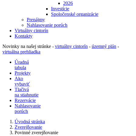
2026
Investície
Spoločenské organizácie
Prenájmy
Nahlasovanie porúch
Virtuálny cintorín
Kontakty
Novinky na našej stránke -
virtuálny cintorín
-
územný plán
-
virtuálna prehliadka
Úradná
tabula
Projekty
Ako
vybaviť
Tlačivá
na stiahnutie
Rezervácie
Nahlasovanie
porúch
Úvodná stránka
Zverejňovanie
Povinné zverejňovanie