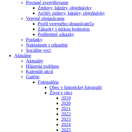
Povinné zverejňovanie
Zmluvy, faktúry, objednávky
Archív zmluvy, faktúry, objednávky
Verejné obstarávanie
Profil verejného obstarávateľa
Zákazky s nízkou hodnotou
Podlimitné zákazky
Poplatky
Nakladanie s odpadmi
Sociálne veci
Aktuálne
Aktuality
Hlásenia rozhlasu
Kalendár akcií
Galérie
Fotogaléria
Obec v historickej fotografii
Život v obci
2019
2020
2021
2022
2023
2024
2025