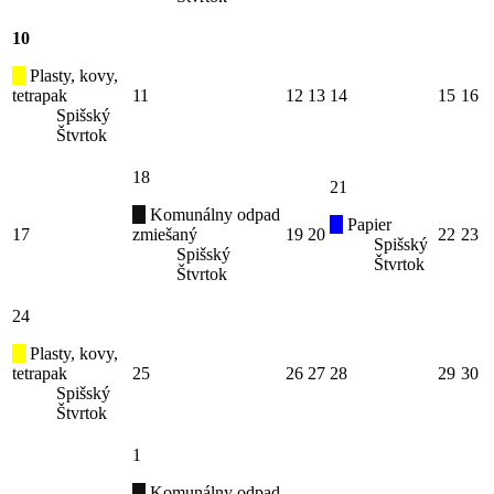
10
Plasty, kovy,
tetrapak
11
12
13
14
15
16
Spišský
Štvrtok
18
21
Komunálny odpad
Papier
17
zmiešaný
19
20
22
23
Spišský
Spišský
Štvrtok
Štvrtok
24
Plasty, kovy,
tetrapak
25
26
27
28
29
30
Spišský
Štvrtok
1
Komunálny odpad