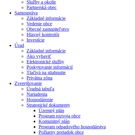
Služby a okolie
Partnerská obec
Samospráva
Základné informácie
Vedenie obce
Obecné zastupiteľstvo
Hlavný kontrolór
Investície
Úrad
Základné informácie
Ako vybaviť
Elektronické služby
Poskytovanie informácií
Tlačivá na stiahnutie
Privátna zóna
Zverejňovanie
Úradná tabuľa
Nariadenia
Hospodárenie
Strategické dokumenty
Územný plán
Program rozvoja obce
Komunitný plán
Program odpadového hospodárstva
Požiarny poriadok obce