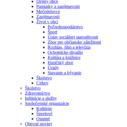
Dejiny obce
Pamiatky a zaujímavosti
Mečedelovce
Zaujímavosti
Život v obci
Poľnohospodárstvo
Šport
Ústav sociálnej starostlivosti
Zbor pre občianske záležitosti
Rozhlas, film a televízia
Ochotnícke divadlo
Kultúra a knižnice
Hasičský zbor
Úrady
Stavanie a bývanie
Školstvo
Cirkev
Školstvo
Zdravotníctvo
Inštitúcie a služby
Spoločenské organizácie
Kultúrne
Športové
Ostatné
Obecné noviny