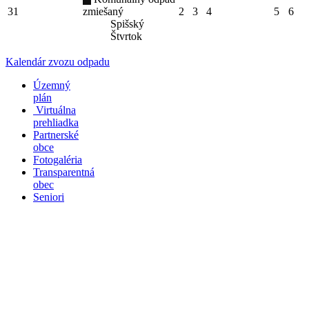
31
zmiešaný
2
3
4
5
6
Spišský
Štvrtok
Kalendár zvozu odpadu
Územný
plán
Virtuálna
prehliadka
Partnerské
obce
Fotogaléria
Transparentná
obec
Seniori