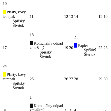
10
Plasty, kovy,
tetrapak
11
12
13
14
15
16
Spišský
Štvrtok
18
21
Komunálny odpad
Papier
17
zmiešaný
19
20
22
23
Spišský
Spišský
Štvrtok
Štvrtok
24
Plasty, kovy,
tetrapak
25
26
27
28
29
30
Spišský
Štvrtok
1
Komunálny odpad
31
zmiešaný
2
3
4
5
6