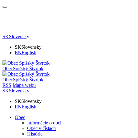
SK
Slovensky
SK
Slovensky
EN
English
Obec
Spišský Štvrtok
Obec
Spišský Štvrtok
RSS
Mapa webu
SK
Slovensky
SK
Slovensky
EN
English
Obec
Informácie o obci
Obec v číslach
História