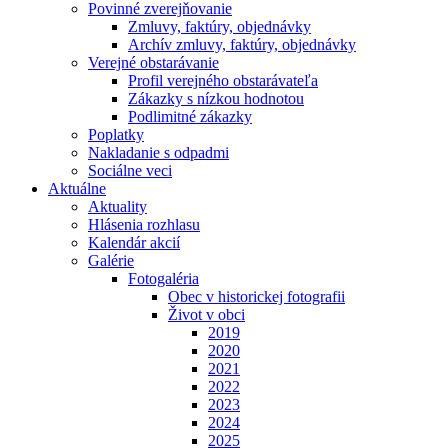
Povinné zverejňovanie
Zmluvy, faktúry, objednávky
Archív zmluvy, faktúry, objednávky
Verejné obstarávanie
Profil verejného obstarávateľa
Zákazky s nízkou hodnotou
Podlimitné zákazky
Poplatky
Nakladanie s odpadmi
Sociálne veci
Aktuálne
Aktuality
Hlásenia rozhlasu
Kalendár akcií
Galérie
Fotogaléria
Obec v historickej fotografii
Život v obci
2019
2020
2021
2022
2023
2024
2025