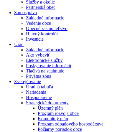
Služby a okolie
Partnerská obec
Samospráva
Základné informácie
Vedenie obce
Obecné zastupiteľstvo
Hlavný kontrolór
Investície
Úrad
Základné informácie
Ako vybaviť
Elektronické služby
Poskytovanie informácií
Tlačivá na stiahnutie
Privátna zóna
Zverejňovanie
Úradná tabuľa
Nariadenia
Hospodárenie
Strategické dokumenty
Územný plán
Program rozvoja obce
Komunitný plán
Program odpadového hospodárstva
Požiarny poriadok obce