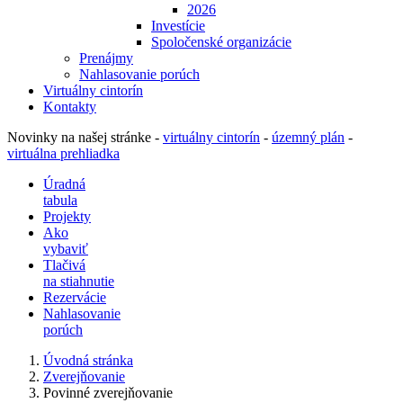
2026
Investície
Spoločenské organizácie
Prenájmy
Nahlasovanie porúch
Virtuálny cintorín
Kontakty
Novinky na našej stránke -
virtuálny cintorín
-
územný plán
-
virtuálna prehliadka
Úradná
tabula
Projekty
Ako
vybaviť
Tlačivá
na stiahnutie
Rezervácie
Nahlasovanie
porúch
Úvodná stránka
Zverejňovanie
Povinné zverejňovanie