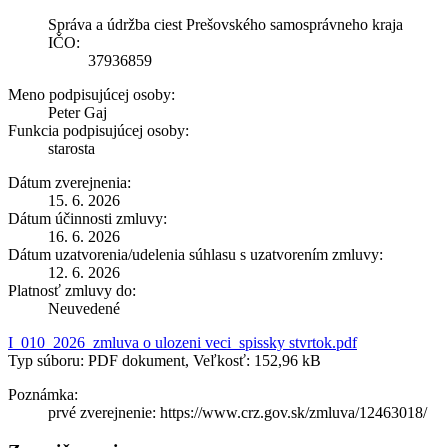
Správa a údržba ciest Prešovského samosprávneho kraja
IČO:
37936859
Meno podpisujúcej osoby:
Peter Gaj
Funkcia podpisujúcej osoby:
starosta
Dátum zverejnenia:
15. 6. 2026
Dátum účinnosti zmluvy:
16. 6. 2026
Dátum uzatvorenia/udelenia súhlasu s uzatvorením zmluvy:
12. 6. 2026
Platnosť zmluvy do:
Neuvedené
I_010_2026_zmluva o ulozeni veci_spissky stvrtok.pdf
Typ súboru: PDF dokument, Veľkosť: 152,96 kB
Poznámka:
prvé zverejnenie: https://www.crz.gov.sk/zmluva/12463018/