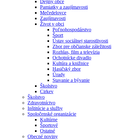
Dejiny obce
Pamiatky a zaujímavosti
Mečedelovce
Zaujímavosti
Život v obci
Poľnohospodárstvo
Šport
Ústav sociálnej starostlivosti
Zbor pre občianske záležitosti
Rozhlas, film a televízia
Ochotnícke divadlo
Kultúra a knižnice
Hasičský zbor
Úrady
Stavanie a bývanie
Školstvo
Cirkev
Školstvo
Zdravotníctvo
Inštitúcie a služby
Spoločenské organizácie
Kultúrne
Športové
Ostatné
Obecné noviny