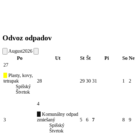
Odvoz odpadov
August
2026
Po
Ut
St
Št
Pi
So
Ne
27
Plasty, kovy,
tetrapak
28
29
30
31
1
2
Spišský
Štvrtok
4
Komunálny odpad
3
zmiešaný
5
6
7
8
9
Spišský
Štvrtok