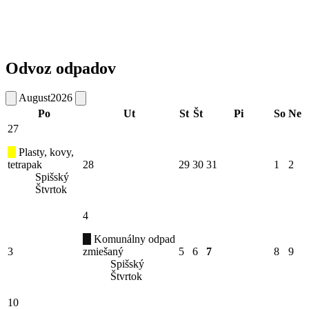
Odvoz odpadov
August
2026
Po
Ut
St
Št
Pi
So
Ne
27
Plasty, kovy,
tetrapak
28
29
30
31
1
2
Spišský
Štvrtok
4
Komunálny odpad
3
zmiešaný
5
6
7
8
9
Spišský
Štvrtok
10