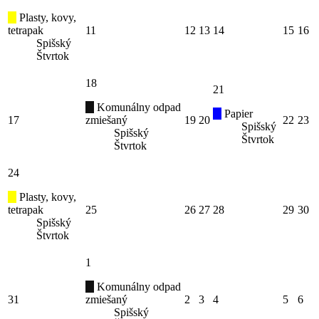
Plasty, kovy,
tetrapak
11
12
13
14
15
16
Spišský
Štvrtok
18
21
Komunálny odpad
Papier
17
zmiešaný
19
20
22
23
Spišský
Spišský
Štvrtok
Štvrtok
24
Plasty, kovy,
tetrapak
25
26
27
28
29
30
Spišský
Štvrtok
1
Komunálny odpad
31
zmiešaný
2
3
4
5
6
Spišský