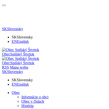
SK
Slovensky
SK
Slovensky
EN
English
Obec
Spišský Štvrtok
Obec
Spišský Štvrtok
RSS
Mapa webu
SK
Slovensky
SK
Slovensky
EN
English
Obec
Informácie o obci
Obec v číslach
História