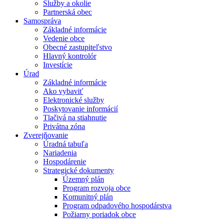
Služby a okolie
Partnerská obec
Samospráva
Základné informácie
Vedenie obce
Obecné zastupiteľstvo
Hlavný kontrolór
Investície
Úrad
Základné informácie
Ako vybaviť
Elektronické služby
Poskytovanie informácií
Tlačivá na stiahnutie
Privátna zóna
Zverejňovanie
Úradná tabuľa
Nariadenia
Hospodárenie
Strategické dokumenty
Územný plán
Program rozvoja obce
Komunitný plán
Program odpadového hospodárstva
Požiarny poriadok obce