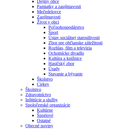
Dejiny obce
Pamiatky a zaujímavosti
Mečedelovce
Zaujímavosti
Život v obci
Poľnohospodárstvo
Šport
Ústav sociálnej starostlivosti
Zbor pre občianske záležitosti
Rozhlas, film a televízia
Ochotnícke divadlo
Kultúra a knižnice
Hasičský zbor
Úrady
Stavanie a bývanie
Školstvo
Cirkev
Školstvo
Zdravotníctvo
Inštitúcie a služby
Spoločenské organizácie
Kultúrne
Športové
Ostatné
Obecné noviny