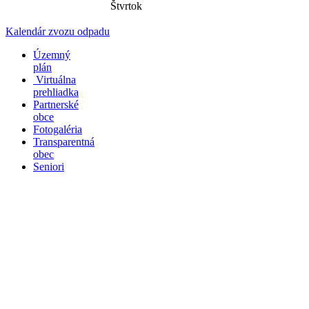
Štvrtok
Kalendár zvozu odpadu
Územný
plán
Virtuálna
prehliadka
Partnerské
obce
Fotogaléria
Transparentná
obec
Seniori