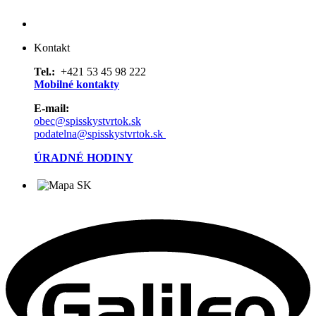
Kontakt
Tel.:
+421 53 45 98 222
Mobilné kontakty
E-mail:
obec@spisskystvrtok.sk
podatelna@spisskystvrtok.sk
ÚRADNÉ HODINY