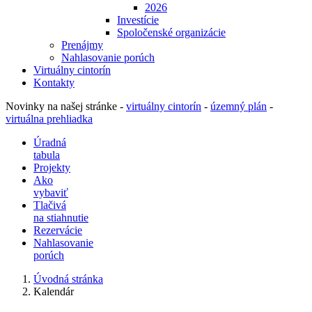
2026
Investície
Spoločenské organizácie
Prenájmy
Nahlasovanie porúch
Virtuálny cintorín
Kontakty
Novinky na našej stránke -
virtuálny cintorín
-
územný plán
-
virtuálna prehliadka
Úradná
tabula
Projekty
Ako
vybaviť
Tlačivá
na stiahnutie
Rezervácie
Nahlasovanie
porúch
Úvodná stránka
Kalendár