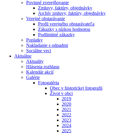
Povinné zverejňovanie
Zmluvy, faktúry, objednávky
Archív zmluvy, faktúry, objednávky
Verejné obstarávanie
Profil verejného obstarávateľa
Zákazky s nízkou hodnotou
Podlimitné zákazky
Poplatky
Nakladanie s odpadmi
Sociálne veci
Aktuálne
Aktuality
Hlásenia rozhlasu
Kalendár akcií
Galérie
Fotogaléria
Obec v historickej fotografii
Život v obci
2019
2020
2021
2022
2023
2024
2025