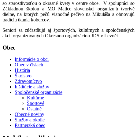
so starostlivosťou o okrasné kvety v centre obce. V spolupráci so
Základnou školou a MO Matice slovenskej organizujú tvorivé
dielne, na ktorých pečú vianočné pečivo na Mikuláša a obnovujú
tradíciu tkania kobercov.
Seniori sa zúčastňujú aj športových, kultúrnych a spoločenských
akcií organizovaných Okresnou organizáciou JDS v Levoči.
Obec
Informácie o obci
Obec v číslach
História
Školstvo
Zdravotníctvo
Inštitúcie a služby
Spoločenské organizácie
Kultúrne
Športové
Ostatné
Obecné noviny
Služby a okolie
Partnerská obec