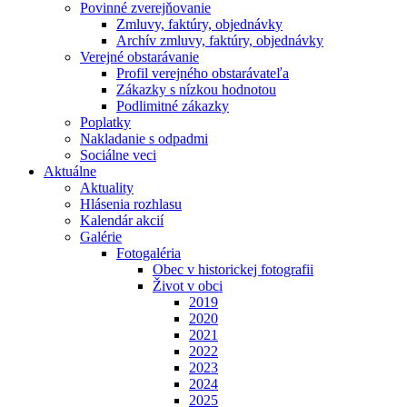
Povinné zverejňovanie
Zmluvy, faktúry, objednávky
Archív zmluvy, faktúry, objednávky
Verejné obstarávanie
Profil verejného obstarávateľa
Zákazky s nízkou hodnotou
Podlimitné zákazky
Poplatky
Nakladanie s odpadmi
Sociálne veci
Aktuálne
Aktuality
Hlásenia rozhlasu
Kalendár akcií
Galérie
Fotogaléria
Obec v historickej fotografii
Život v obci
2019
2020
2021
2022
2023
2024
2025