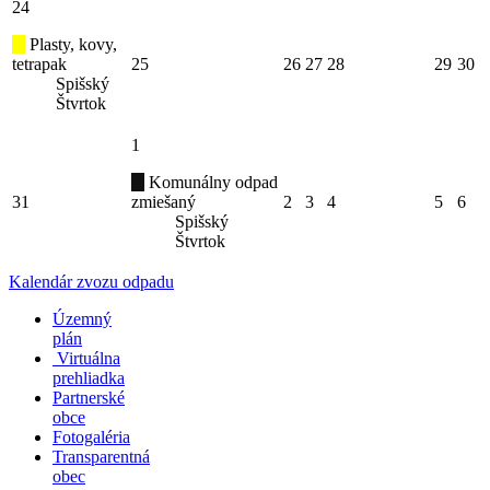
24
Plasty, kovy,
tetrapak
25
26
27
28
29
30
Spišský
Štvrtok
1
Komunálny odpad
31
zmiešaný
2
3
4
5
6
Spišský
Štvrtok
Kalendár zvozu odpadu
Územný
plán
Virtuálna
prehliadka
Partnerské
obce
Fotogaléria
Transparentná
obec