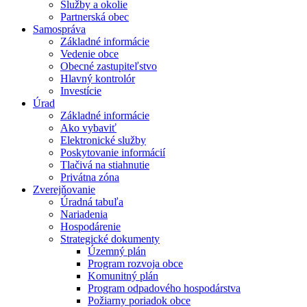
Služby a okolie
Partnerská obec
Samospráva
Základné informácie
Vedenie obce
Obecné zastupiteľstvo
Hlavný kontrolór
Investície
Úrad
Základné informácie
Ako vybaviť
Elektronické služby
Poskytovanie informácií
Tlačivá na stiahnutie
Privátna zóna
Zverejňovanie
Úradná tabuľa
Nariadenia
Hospodárenie
Strategické dokumenty
Územný plán
Program rozvoja obce
Komunitný plán
Program odpadového hospodárstva
Požiarny poriadok obce