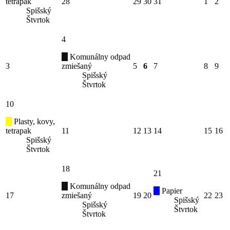
tetrapak
28
29
30
31
1
2
Spišský
Štvrtok
4
Komunálny odpad
3
zmiešaný
5
6
7
8
9
Spišský
Štvrtok
10
Plasty, kovy,
tetrapak
11
12
13
14
15
16
Spišský
Štvrtok
18
21
Komunálny odpad
Papier
17
zmiešaný
19
20
22
23
Spišský
Spišský
Štvrtok
Štvrtok