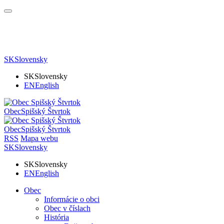
SK
Slovensky
SK
Slovensky
EN
English
Obec
Spišský Štvrtok
Obec
Spišský Štvrtok
RSS
Mapa webu
SK
Slovensky
SK
Slovensky
EN
English
Obec
Informácie o obci
Obec v číslach
História