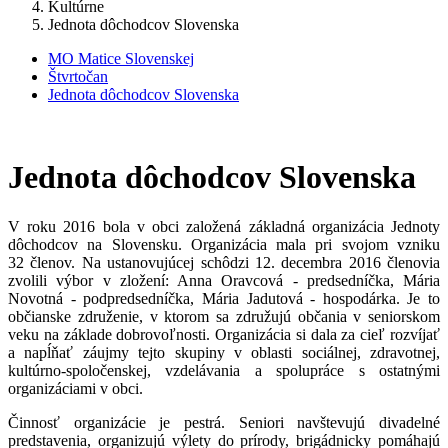
Kultúrne
Jednota dôchodcov Slovenska
MO Matice Slovenskej
Štvrtočan
Jednota dôchodcov Slovenska
Jednota dôchodcov Slovenska
V roku 2016 bola v obci založená základná organizácia Jednoty
dôchodcov na Slovensku. Organizácia mala pri svojom vzniku
32 členov. Na ustanovujúcej schôdzi 12. decembra 2016 členovia
zvolili výbor v zložení: Anna Oravcová - predsedníčka, Mária
Novotná - podpredsedníčka, Mária Jadutová - hospodárka. Je to
občianske združenie, v ktorom sa združujú občania v seniorskom
veku na základe dobrovoľnosti. Organizácia si dala za cieľ rozvíjať
a napĺňať záujmy tejto skupiny v oblasti sociálnej, zdravotnej,
kultúrno-spoločenskej, vzdelávania a spolupráce s ostatnými
organizáciami v obci.
Činnosť organizácie je pestrá. Seniori navštevujú divadelné
predstavenia, organizujú výlety do prírody, brigádnicky pomáhajú