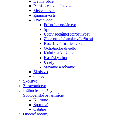
Dejiny obce
Pamiatky a zaujímavosti
Mečedelovce
Zaujímavosti
Život v obci
Poľnohospodárstvo
Šport
Ústav sociálnej starostlivosti
Zbor pre občianske záležitosti
Rozhlas, film a televízia
Ochotnícke divadlo
Kultúra a knižnice
Hasičský zbor
Úrady
Stavanie a bývanie
Školstvo
Cirkev
Školstvo
Zdravotníctvo
Inštitúcie a služby
Spoločenské organizácie
Kultúrne
Športové
Ostatné
Obecné noviny