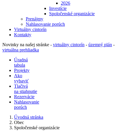
2026
Investície
Spoločenské organizácie
Prenájmy
Nahlasovanie porúch
Virtuálny cintorín
Kontakty
Novinky na našej stránke -
virtuálny cintorín
-
územný plán
-
virtuálna prehliadka
Úradná
tabula
Projekty
Ako
vybaviť
Tlačivá
na stiahnutie
Rezervácie
Nahlasovanie
porúch
Úvodná stránka
Obec
Spoločenské organizácie